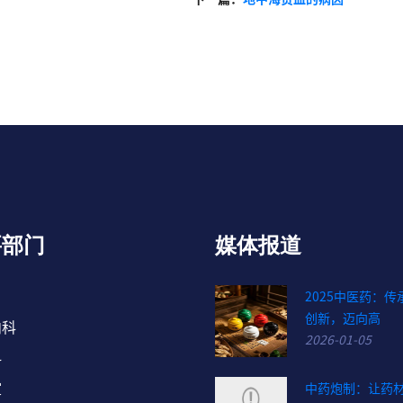
要部门
媒体报道
2025中医药：传
创新，迈向高
内科
2026-01-05
科
室
中药炮制：让药