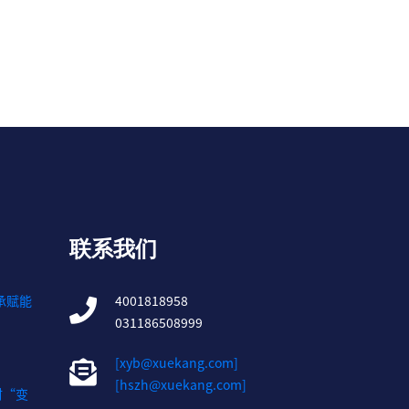
联系我们
承赋能
4001818958
031186508999
[xyb@xuekang.com]
[hszh@xuekang.com]
材“变