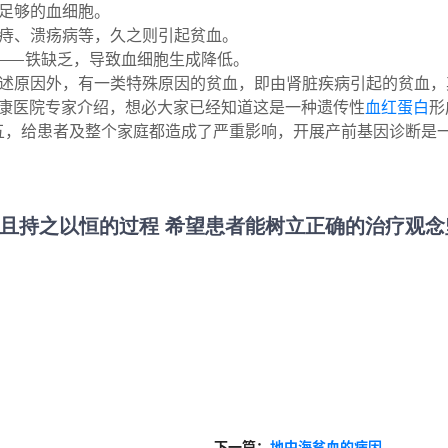
足够的血细胞。
痔、溃疡病等，久之则引起贫血。
——铁缺乏，导致血细胞生成降低。
述原因外，有一类特殊原因的贫血，即由肾脏疾病引起的贫血，
康医院专家介绍，想必大家已经知道这是一种遗传性
血红蛋白
形
五，给患者及整个家庭都造成了严重影响，开展产前基因诊断是
且持之以恒的过程 希望患者能树立正确的治疗观念
下一篇：
地中海贫血的病因