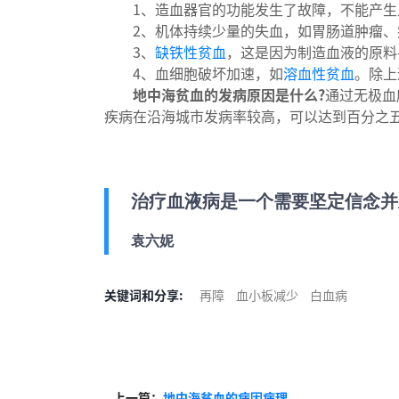
1、造血器官的功能发生了故障，不能产生
2、机体持续少量的失血，如胃肠道肿瘤、
3、
缺铁性贫血
，这是因为制造血液的原料
4、血细胞破坏加速，如
溶血性贫血
。除上
地中海贫血的发病原因是什么?
通过无极血
疾病在沿海城市发病率较高，可以达到百分之
治疗血液病是一个需要坚定信念并
袁六妮
关键词和分享:
再障
血小板减少
白血病
上一篇：
地中海贫血的病因病理