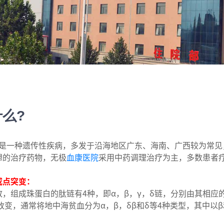
么?
是一种遗传性疾病，多发于沿海地区广东、海南、广西较为常见
想的治疗药物，无极
血康医院
采用中药调理治疗为主，多数患者
或点突变：
组成珠蛋白的肽链有4种，即α，β，γ，δ链，分别由其相应
改变，通常将地中海贫血分为α，β，δβ和δ等4种类型，其中以
：